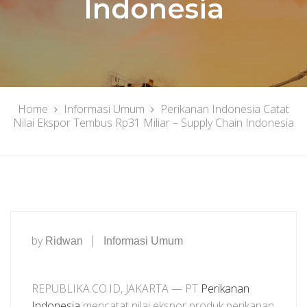
Indonesia
Home
Informasi Umum
Perikanan Indonesia Catat
Nilai Ekspor Tembus Rp31 Miliar – Supply Chain Indonesia
by
Ridwan
Informasi Umum
REPUBLIKA.CO.ID, JAKARTA — PT
Perikanan
Indonesia
mencatat nilai ekspor produk perikanan