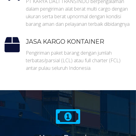
PT KARYA DALI TRANSINDO berpengalaman
dalam pengiriman alat berat multi cargo dengan
ukuran serta berat upnormal dengan kondisi
barang aman dan pelayanan terbaik dibidangnya
JASA KARGO KONTAINER
Pengiriman paket barang dengan jumlah
terbatas/parsial (LCL) atau full charter (FCL)
antar pulau seluruh Indonesia.