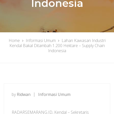
Indonesia
Home
Informasi Umum
Lahan Kawasan Industri
Kendal Bakal Ditambah 1.200 Hektare – Supply Chain
Indonesia
by
Ridwan
Informasi Umum
RADARSEMARANG.ID, Kendal – Sekretaris