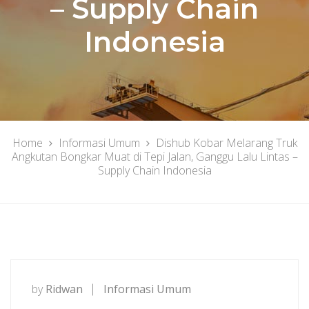
– Supply Chain
Indonesia
Home
Informasi Umum
Dishub Kobar Melarang Truk
Angkutan Bongkar Muat di Tepi Jalan, Ganggu Lalu Lintas –
Supply Chain Indonesia
by
Ridwan
Informasi Umum