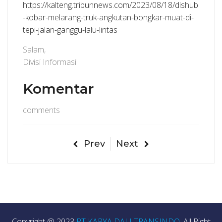
https://kalteng.tribunnews.com/2023/08/18/dishub
-kobar-melarang-truk-angkutan-bongkar-muat-di-
tepi-jalan-ganggu-lalu-lintas
Salam,
Divisi Informasi
Komentar
comments
Prev
Next
Copyright @ 2023
PT KARYA DALI TRANSINDO
, All Right