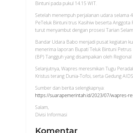
Bintuni pada pukul 14.15 WIT.
Setelah menempuh perjalanan udara selama 45 
PeTeluk Bintuni trus Kasihiw beserta Anggota
turut menyambut dengan prosesi Tarian Selamat
Bandar Udara Babo menjadi pusat kegiatan kun
menerima laporan Bupati Teluk Bintuni Petrus 
(BP) Tangguh yang disampaikan oleh Regional 
Selanjutnya, Wapres meresmikan Tugu Peradaba
Kristus terang Dunia-Tofoi, serta Gedung AIDS,
Sumber dan berita selengkapnya:
https://suarapemerintah.id/2023/07/wapres-res
Salam,
Divisi Informasi
Komentar