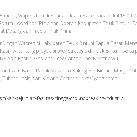
menit, Wapres tiba di Bandar Udara Babo pada pukul 15.00 WIT.
 Forum Koordinasi Pimpinan Daerah Kabupaten Teluk Bintuni. Ta
 Datang dan Tradisi Injak Piring.
jungan Wapres di Kabupaten Teluk Bintuni Papua Barat. Menga
Kasihiw, tentang proyek-proyek strategis di Teluk Bintuni, sert
BP Asia Pasific, Gas, and Low Carbon Enerfy Kathy Wu.
n Islam Babo, Pabrik Makanan Kaleng Bio Bintuni, Masjid Mifta
 Tuberculosis, dan Malaria Center di lokasi yang sama.
mikan-sejumlah-fasilitas-hingga-groundbreaking-industri/