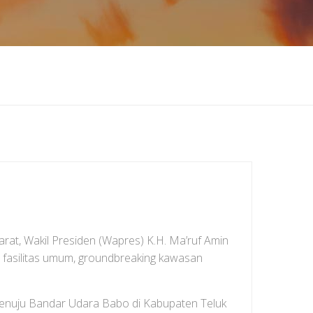
rat, Wakil Presiden (Wapres) K.H. Ma’ruf Amin
h fasilitas umum, groundbreaking kawasan
enuju Bandar Udara Babo di Kabupaten Teluk