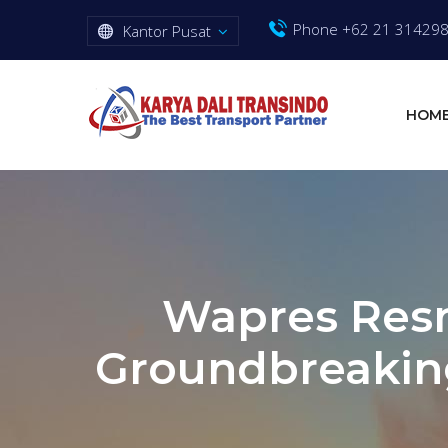
Phone +62 21 31429
Kantor Pusat
HOM
Wapres Resm
Groundbreaking