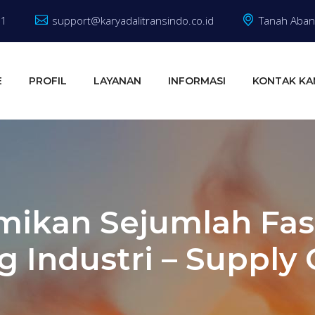
81
support@karyadalitransindo.co.id
Tanah Abang
E
PROFIL
LAYANAN
INFORMASI
KONTAK KA
ikan Sejumlah Fasi
 Industri – Supply 