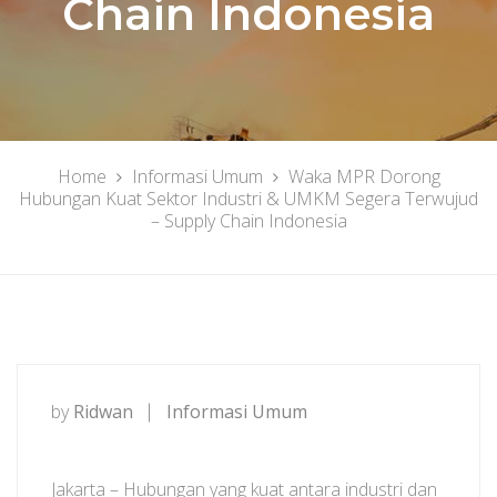
Chain Indonesia
Home
Informasi Umum
Waka MPR Dorong
Hubungan Kuat Sektor Industri & UMKM Segera Terwujud
– Supply Chain Indonesia
by
Ridwan
Informasi Umum
Jakarta – Hubungan yang kuat antara industri dan