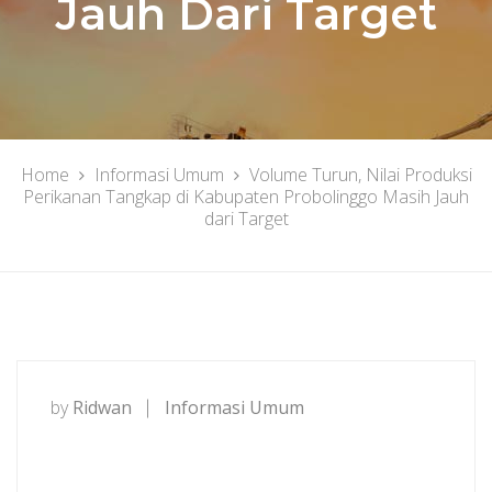
Jauh Dari Target
Home
Informasi Umum
Volume Turun, Nilai Produksi
Perikanan Tangkap di Kabupaten Probolinggo Masih Jauh
dari Target
by
Ridwan
Informasi Umum