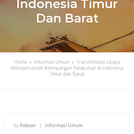
Indonesia Timur
Dan Barat
Home
Informasi Umum
Transformasi, Upaya
Mempersempit Ketimpangan Pelabuhan di Indonesia
Timur dan Barat
by
Ridwan
Informasi Umum