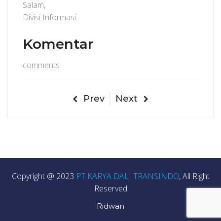
Salam,
Divisi Informasi
Komentar
comments
Prev
Next
Copyright @ 2023
PT KARYA DALI TRANSINDO
, All Right
Reserved
Ridwan