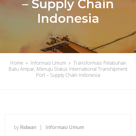
– Supply Chain
Indonesia
Home
Informasi Umum
Transformasi Pelabuhan
Batu Ampar, Menuju Status International Transhipment
Port – Supply Chain Indonesia
by
Ridwan
Informasi Umum