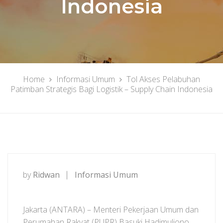
Indonesia
Home
Informasi Umum
Tol Akses Pelabuhan
Patimban Strategis Bagi Logistik – Supply Chain Indonesia
by
Ridwan
Informasi Umum
Jakarta (ANTARA) – Menteri Pekerjaan Umum dan
Perumahan Rakyat (PUPR) Basuki Hadimuljono