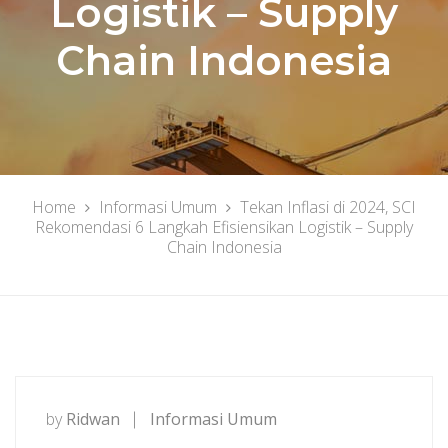
Logistik – Supply
Chain Indonesia
Home
Informasi Umum
Tekan Inflasi di 2024, SCI
Rekomendasi 6 Langkah Efisiensikan Logistik – Supply
Chain Indonesia
by
Ridwan
Informasi Umum