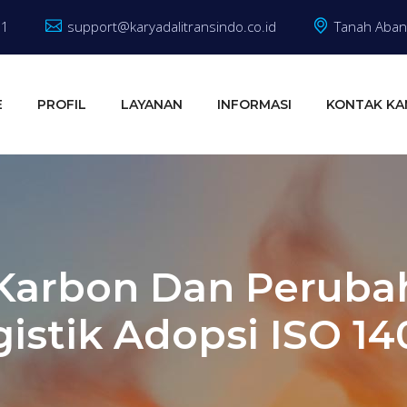
81
support@karyadalitransindo.co.id
Tanah Abang
E
PROFIL
LAYANAN
INFORMASI
KONTAK KA
Karbon Dan Perubah
istik Adopsi ISO 1