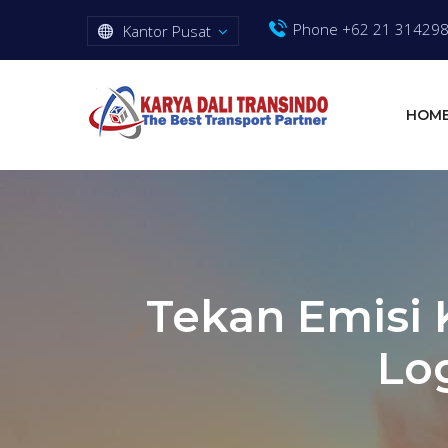
Phone +62 21 31429
Kantor Pusat
HOM
Tekan Emisi 
Log