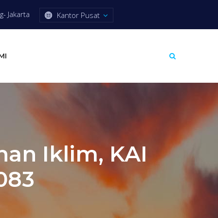
- Jakarta
Kantor Pusat
MI
an Iklim, KAI
4083