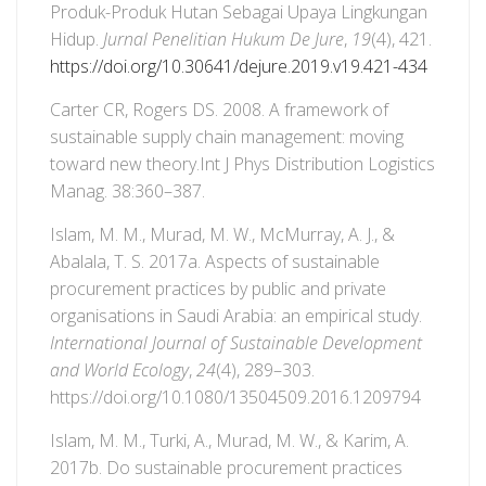
Produk-Produk Hutan Sebagai Upaya Lingkungan
Hidup.
Jurnal Penelitian Hukum De Jure
,
19
(4), 421.
https://doi.org/10.30641/dejure.2019.v19.421-434
Carter CR, Rogers DS. 2008. A framework of
sustainable supply chain management: moving
toward new theory.Int J Phys Distribution Logistics
Manag. 38:360–387.
Islam, M. M., Murad, M. W., McMurray, A. J., &
Abalala, T. S. 2017a. Aspects of sustainable
procurement practices by public and private
organisations in Saudi Arabia: an empirical study.
International Journal of Sustainable Development
and World Ecology
,
24
(4), 289–303.
https://doi.org/10.1080/13504509.2016.1209794
Islam, M. M., Turki, A., Murad, M. W., & Karim, A.
2017b. Do sustainable procurement practices