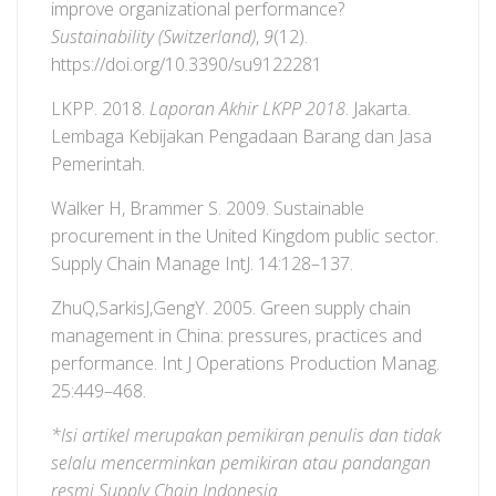
improve organizational performance?
Sustainability (Switzerland)
,
9
(12).
https://doi.org/10.3390/su9122281
LKPP. 2018.
Laporan Akhir LKPP 2018
. Jakarta.
Lembaga Kebijakan Pengadaan Barang dan Jasa
Pemerintah.
Walker H, Brammer S. 2009. Sustainable
procurement in the United Kingdom public sector.
Supply Chain Manage IntJ. 14:128–137.
ZhuQ,SarkisJ,GengY. 2005. Green supply chain
management in China: pressures, practices and
performance. Int J Operations Production Manag.
25:449–468.
*Isi artikel merupakan pemikiran penulis dan tidak
selalu mencerminkan pemikiran atau pandangan
resmi Supply Chain Indonesia