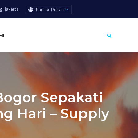
- Jakarta
Kantor Pusat
MI
Bogor Sepakati
g Hari – Supply