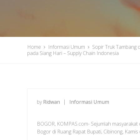
Home
Informasi Umum
Sopir Truk Tambang d
pada Siang Hari – Supply Chain Indonesia
by
Ridwan
Informasi Umum
BOGOR, KOMPAS.com- Sejumlah masyarakat dan
Bogor di Ruang Rapat Bupati, Cibinong, Kamis 