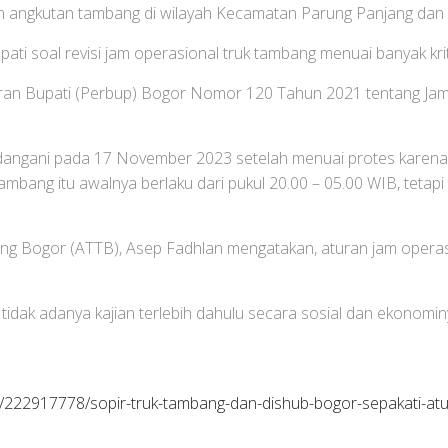
an angkutan tambang di wilayah Kecamatan Parung Panjang dan 
pati soal revisi jam operasional truk tambang menuai banyak kri
ran Bupati (Perbup) Bogor Nomor 120 Tahun 2021 tentang Ja
andangani pada 17 November 2023 setelah menuai protes karen
ambang itu awalnya berlaku dari pukul 20.00 – 05.00 WIB, tetapi 
ng Bogor (ATTB), Asep Fadhlan mengatakan, aturan jam operasi
na tidak adanya kajian terlebih dahulu secara sosial dan ekonomin
/222917778/sopir-truk-tambang-dan-dishub-bogor-sepakati-atu