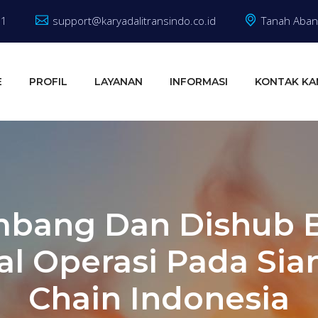
81
support@karyadalitransindo.co.id
Tanah Abang
E
PROFIL
LAYANAN
INFORMASI
KONTAK KA
mbang Dan Dishub 
al Operasi Pada Sian
Chain Indonesia