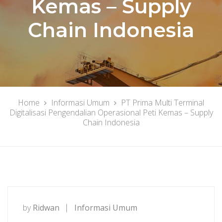
Kemas – Supply
Chain Indonesia
Home
Informasi Umum
PT Prima Multi Terminal
Digitalisasi Pengendalian Operasional Peti Kemas – Supply
Chain Indonesia
by
Ridwan
Informasi Umum