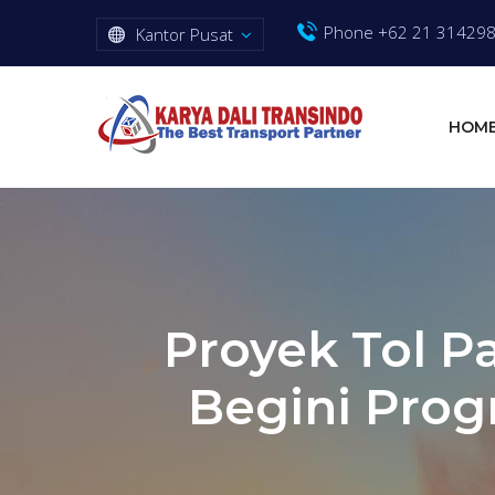
Phone +62 21 31429
Kantor Pusat
HOM
Proyek Tol P
Begini Prog