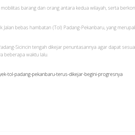
t mobilitas barang dan orang antara kedua wilayah, serta ber
 Jalan bebas hambatan (Tol) Padang-Pekanbaru, yang merupaka
adang-Sicincin tengah dikejar penuntasannya agar dapat sesuai t
a beberapa waktu lalu.
yek-tol-padang-pekanbaru-terus-dikejar-begini-progresnya