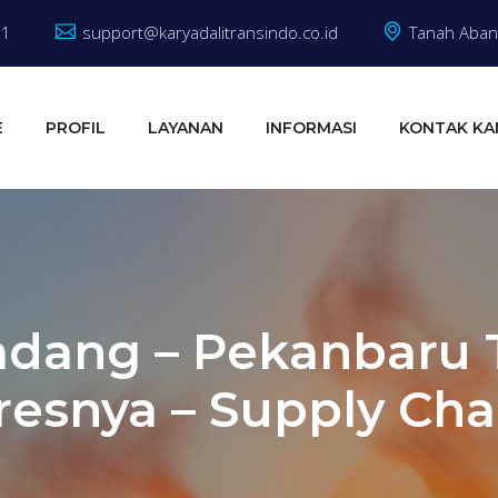
81
support@karyadalitransindo.co.id
Tanah Abang
E
PROFIL
LAYANAN
INFORMASI
KONTAK KA
adang – Pekanbaru T
resnya – Supply Cha