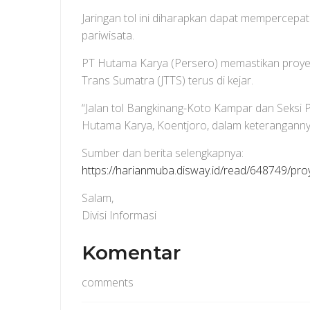
Jaringan tol ini diharapkan dapat mempercepa
pariwisata.
PT Hutama Karya (Persero) memastikan proyek
Trans Sumatra (JTTS) terus di kejar.
“Jalan tol Bangkinang-Koto Kampar dan Seksi P
Hutama Karya, Koentjoro, dalam keteranganny
Sumber dan berita selengkapnya:
https://harianmuba.disway.id/read/648749/pro
Salam,
Divisi Informasi
Komentar
comments