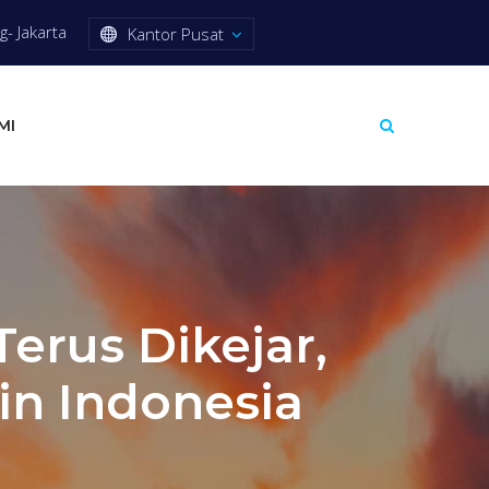
- Jakarta
Kantor Pusat
MI
erus Dikejar,
in Indonesia