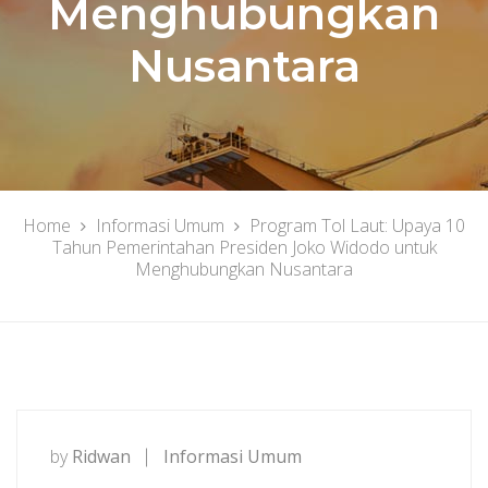
Menghubungkan
Nusantara
Home
Informasi Umum
Program Tol Laut: Upaya 10
Tahun Pemerintahan Presiden Joko Widodo untuk
Menghubungkan Nusantara
by
Ridwan
Informasi Umum