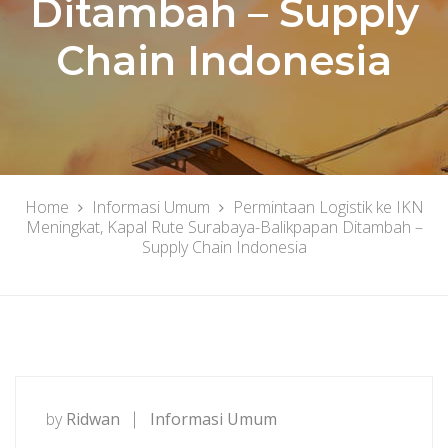
Ditambah – Supply
Chain Indonesia
Home
Informasi Umum
Permintaan Logistik ke IKN
Meningkat, Kapal Rute Surabaya-Balikpapan Ditambah –
Supply Chain Indonesia
by
Ridwan
Informasi Umum