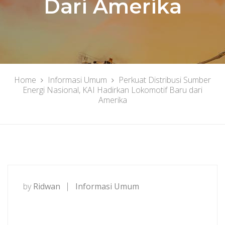
Dari Amerika
Home
Informasi Umum
Perkuat Distribusi Sumber
Energi Nasional, KAI Hadirkan Lokomotif Baru dari
Amerika
by
Ridwan
Informasi Umum