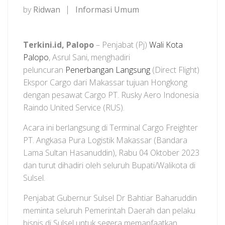
by
Ridwan
Informasi Umum
Terkini.id, Palopo
– Penjabat (Pj)
Wali Kota
Palopo
, Asrul Sani, menghadiri
peluncuran
Penerbangan Langsung
(Direct Flight)
Ekspor Cargo dari Makassar tujuan Hongkong
dengan pesawat Cargo PT. Rusky Aero Indonesia
Raindo United Service (RUS).
Acara ini berlangsung di Terminal Cargo Freighter
PT. Angkasa Pura Logistik Makassar (Bandara
Lama Sultan Hasanuddin), Rabu 04 Oktober 2023
dan turut dihadiri oleh seluruh Bupati/Walikota di
Sulsel.
Penjabat Gubernur Sulsel Dr Bahtiar Baharuddin
meminta seluruh Pemerintah Daerah dan pelaku
bisnis di Sulsel untuk segera memanfaatkan