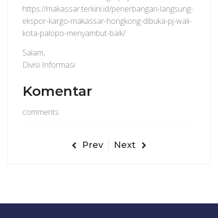
https://makassar.terkini.id/penerbangan-langsung-
ekspor-kargo-makassar-hongkong-dibuka-pj-wali-
kota-palopo-menyambut-baik/
Salam,
Divisi Informasi
Komentar
comments
Prev
Next