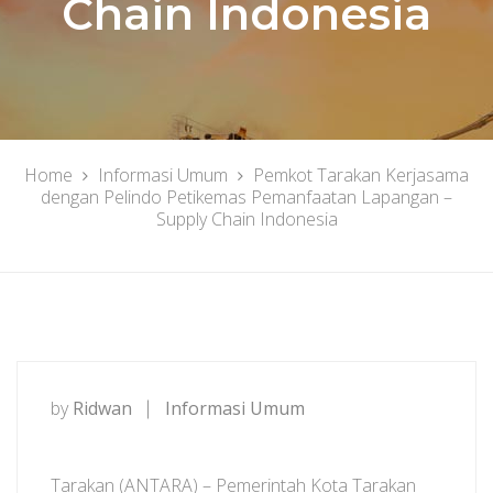
Chain Indonesia
Home
Informasi Umum
Pemkot Tarakan Kerjasama
dengan Pelindo Petikemas Pemanfaatan Lapangan –
Supply Chain Indonesia
by
Ridwan
Informasi Umum
Tarakan (ANTARA) – Pemerintah Kota Tarakan