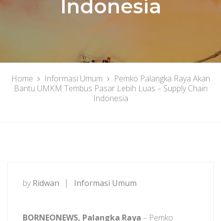
Indonesia
Home
Informasi Umum
Pemko Palangka Raya Akan
Bantu UMKM Tembus Pasar Lebih Luas – Supply Chain
Indonesia
by
Ridwan
Informasi Umum
BORNEONEWS, Palangka Raya
– Pemko