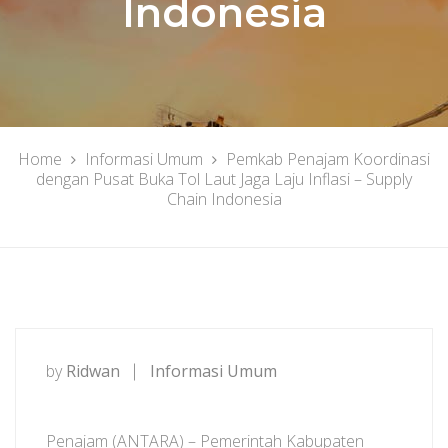
Indonesia
Home
Informasi Umum
Pemkab Penajam Koordinasi
dengan Pusat Buka Tol Laut Jaga Laju Inflasi – Supply
Chain Indonesia
by
Ridwan
Informasi Umum
Penajam (ANTARA) – Pemerintah Kabupaten