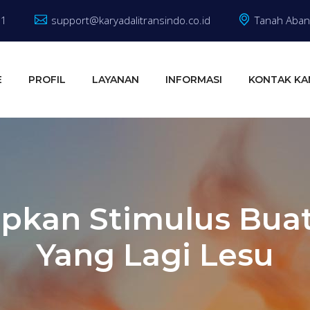
81
support@karyadalitransindo.co.id
Tanah Abang
E
PROFIL
LAYANAN
INFORMASI
KONTAK KA
pkan Stimulus Buat
Yang Lagi Lesu