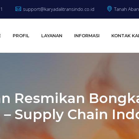
81
support@karyadalitransindo.co.id
Tanah Abang
E
PROFIL
LAYANAN
INFORMASI
KONTAK KA
an Resmikan Bongka
 – Supply Chain Ind