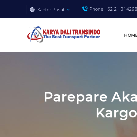
Phone +62 21 31429
Kantor Pusat
HOM
Parepare Ak
Kargo