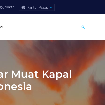
- Jakarta
Kantor Pusat
MI
r Muat Kapal
onesia