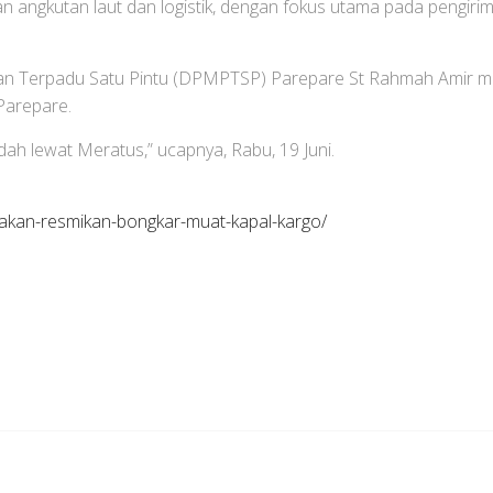
angkutan laut dan logistik, dengan fokus utama pada pengirim
 Terpadu Satu Pintu (DPMPTSP) Parepare St Rahmah Amir men
Parepare.
ah lewat Meratus,” ucapnya, Rabu, 19 Juni.
e-akan-resmikan-bongkar-muat-kapal-kargo/