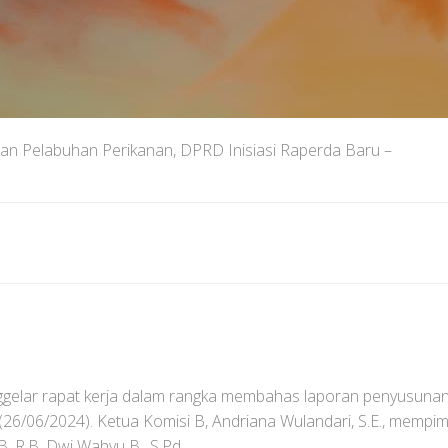
an Pelabuhan Perikanan, DPRD Inisiasi Raperda Baru –
nggelar rapat kerja dalam rangka membahas laporan penyusunan 
6/06/2024). Ketua Komisi B, Andriana Wulandari, S.E., mempim
 R.B. Dwi Wahyu B., S.Pd.