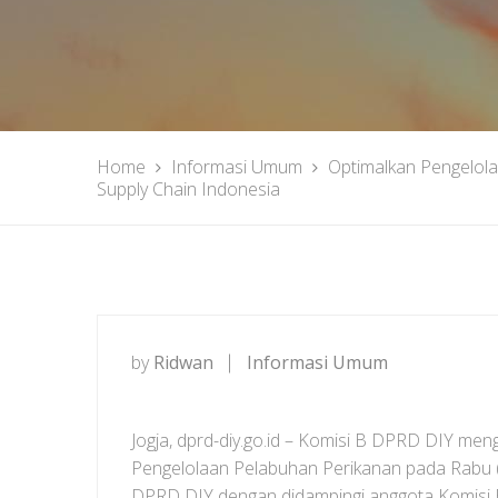
Home
Informasi Umum
Optimalkan Pengelola
Supply Chain Indonesia
by
Ridwan
Informasi Umum
Jogja, dprd-diy.go.id – Komisi B DPRD DIY me
Pengelolaan Pelabuhan Perikanan pada Rabu (2
DPRD DIY dengan didampingi anggota Komisi B,