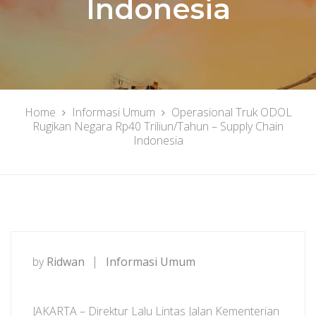
Indonesia
Home
Informasi Umum
Operasional Truk ODOL
Rugikan Negara Rp40 Triliun/Tahun – Supply Chain
Indonesia
by
Ridwan
Informasi Umum
JAKARTA – Direktur Lalu Lintas Jalan Kementerian