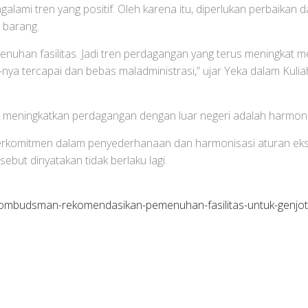
lami tren yang positif. Oleh karena itu, diperlukan perbaikan 
 barang.
an fasilitas. Jadi tren perdagangan yang terus meningkat mem
-nya tercapai dan bebas maladministrasi,” ujar Yeka dalam Kulia
ntuk meningkatkan perdagangan dengan luar negeri adalah harmon
berkomitmen dalam penyederhanaan dan harmonisasi aturan e
ebut dinyatakan tidak berlaku lagi.
ombudsman-rekomendasikan-pemenuhan-fasilitas-untuk-genjot