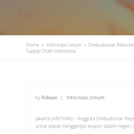
Home
Informasi Umum
Ombudsman Rekomenda
Supply Chain Indonesia
by
Ridwan
Informasi Umum
Jakarta (ANTARA) – Anggota Ombudsman Republ
untuk dapat menggenjot ekspor dalam negeri, s