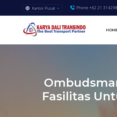
Phone +62 21 31429
Kantor Pusat
HOM
Ombudsman
Fasilitas Un