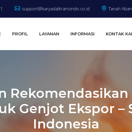
81
support@karyadalitransindo.co.id
Tanah Abang
E
PROFIL
LAYANAN
INFORMASI
KONTAK KA
 Rekomendasikan
tuk Genjot Ekspor –
Indonesia