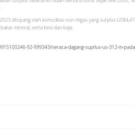
an surplus selama 40 bulan berturut-turut sejak Mei 2020,” ka
.
2023 ditopang oleh komoditas non migas yang surplus US$4,4
akar mineral, serta besi dan baja.
0915100246-92-999343/neraca-dagang-suprlus-us-312-m-pada