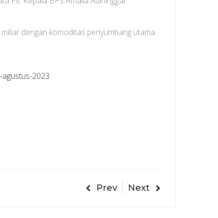
ta Plt. Kepala BPS Amalia Adininggar
7 miliar dengan komoditas penyumbang utama
-agustus-2023
.
Prev
Next