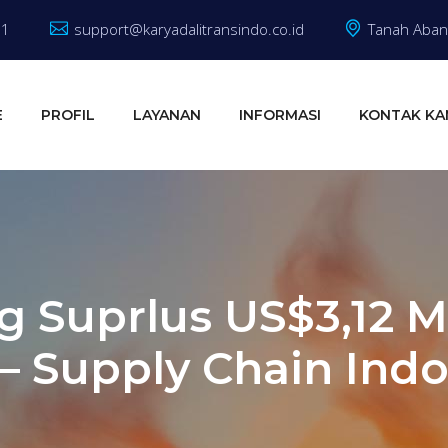
81
support@karyadalitransindo.co.id
Tanah Abang
E
PROFIL
LAYANAN
INFORMASI
KONTAK KA
 Suprlus US$3,12 
– Supply Chain Ind