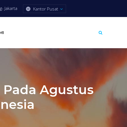
- Jakarta
Kantor Pusat
MI
M Pada Agustus
onesia