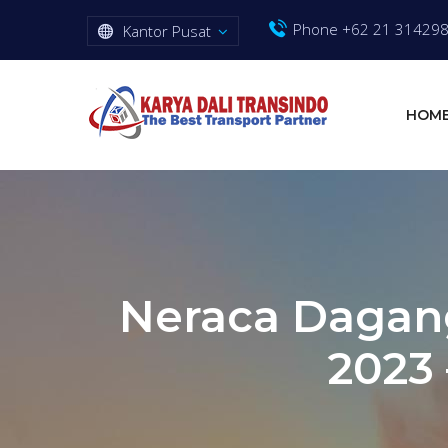
Phone +62 21 31429
Kantor Pusat
HOM
Neraca Dagang
2023 