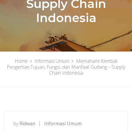
Supply Chain
Indonesia
Home
Informasi Umum
Memahami Kembali
Pengertian,Tujuan, Fungsi, dan Manfaat Gudang – Supply
Chain Indonesia
by
Ridwan
Informasi Umum