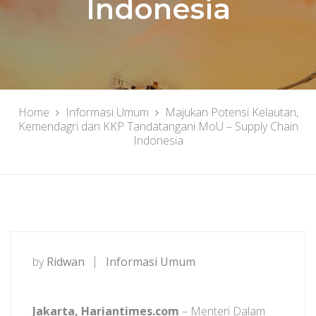
Indonesia
Home
Informasi Umum
Majukan Potensi Kelautan,
Kemendagri dan KKP Tandatangani MoU – Supply Chain
Indonesia
by
Ridwan
Informasi Umum
Jakarta, Hariantimes.com
– Menteri Dalam