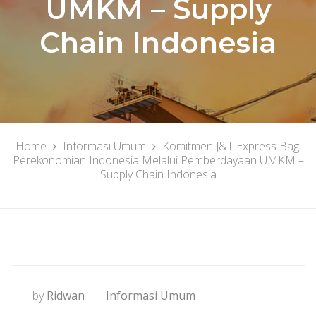
UMKM – Supply
Chain Indonesia
Home
Informasi Umum
Komitmen J&T Express Bagi
Perekonomian Indonesia Melalui Pemberdayaan UMKM –
Supply Chain Indonesia
by
Ridwan
Informasi Umum