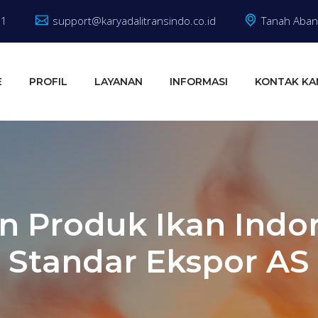
81
support@karyadalitransindo.co.id
Tanah Abang
E
PROFIL
LAYANAN
INFORMASI
KONTAK KA
n Produk Ikan Indo
Standar Ekspor AS