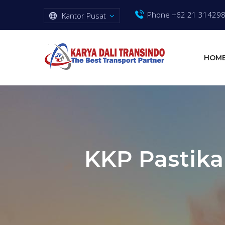
Phone +62 21 31429
Kantor Pusat
HOM
KKP Pastika