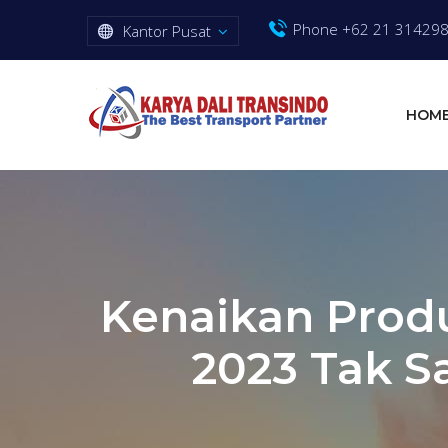
Phone +62 21 31429
Kantor Pusat
HOM
Kenaikan Prod
2023 Tak S