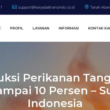
81
support@karyadalitransindo.co.id
Tanah Abang
E
PROFIL
LAYANAN
INFORMASI
KONTAK KA
uksi Perikanan Tan
ampai 10 Persen – S
Indonesia