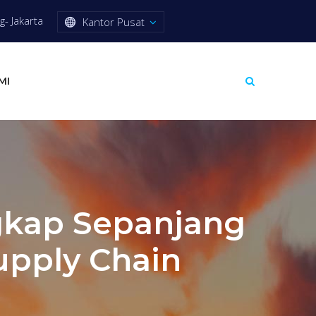
- Jakarta
Kantor Pusat
MI
gkap Sepanjang
upply Chain