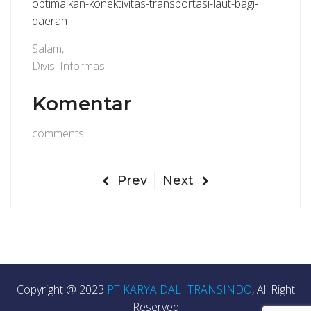
optimalkan-konektivitas-transportasi-laut-bagi-
daerah
Salam,
Divisi Informasi
Komentar
comments
Prev
Next
Copyright @ 2023
PT KARYA DALI TRANSINDO
, All Right
Reserved