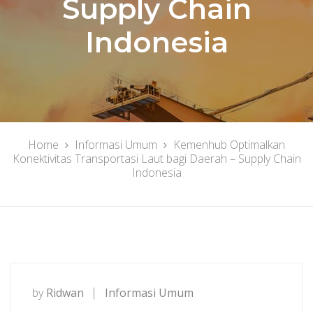
Supply Chain
Indonesia
Home
Informasi Umum
Kemenhub Optimalkan
Konektivitas Transportasi Laut bagi Daerah – Supply Chain
Indonesia
by
Ridwan
Informasi Umum