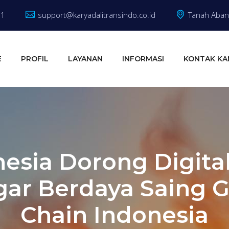
81
support@karyadalitransindo.co.id
Tanah Abang
E
PROFIL
LAYANAN
INFORMASI
KONTAK KA
nesia Dorong Digita
ar Berdaya Saing G
Chain Indonesia