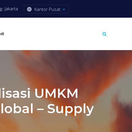
- Jakarta
Kantor Pusat
MI
lisasi UMKM
lobal – Supply