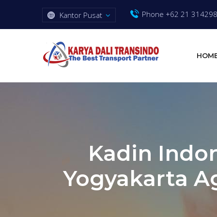
Phone +62 21 31429
Kantor Pusat
HOM
Kadin Indo
Yogyakarta Ag