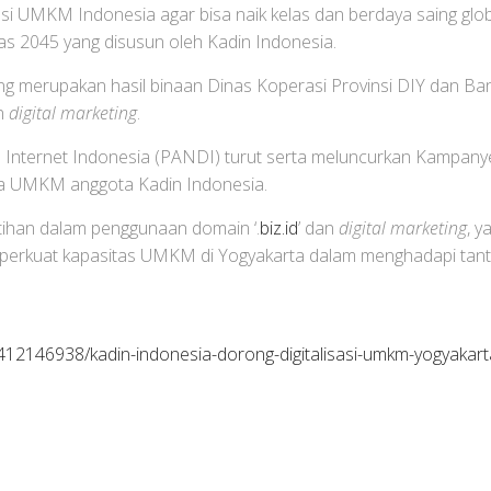
asi UMKM Indonesia agar bisa naik kelas dan berdaya saing global
s 2045 yang disusun oleh Kadin Indonesia.
ang merupakan hasil binaan Dinas Koperasi Provinsi DIY dan Ba
an
digital marketing
.
 Internet Indonesia (PANDI) turut serta meluncurkan Kampanye
ada UMKM anggota Kadin Indonesia.
tihan dalam penggunaan domain ‘.
biz.id
’ dan
digital marketing
, 
 memperkuat kapasitas UMKM di Yogyakarta dalam menghadapi ta
12146938/kadin-indonesia-dorong-digitalisasi-umkm-yogyakart