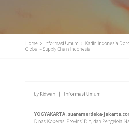
Home
Informasi Umum
Kadin Indonesia Doro
Global – Supply Chain Indonesia
by
Ridwan
Informasi Umum
YOGYAKARTA, suaramerdeka-jakarta.co
Dinas Koperasi Provinsi DIY, dan Pengelola N