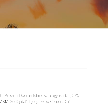
n Provinsi Daerah Istimewa Yogyakarta (DIY),
MKM
Go Digital’ di Jogja Expo Center, DIY.