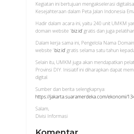
Kegiatan ini bertujuan mengakselerasi digitalis
Kesejahteraan dalam Peta Jalan Indonesia Ema
Hadir dalam acara ini, yaitu 240 unit UMKM y
domain website ‘.
biz.id
’ gratis dan juga pelatih
Dalam kerja sama ini, Pengelola Nama Domain
website ‘.
biz.id
’ gratis selama satu tahun kep
Selain itu, UMKM juga akan mendapatkan pela
Provinsi DIY. Inisiatif ini diharapkan dapat
digital.
Sumber dan berita selengkapnya:
https://jakarta.suaramerdeka.com/ekonomi/134
Salam,
Divisi Informasi
Komentar