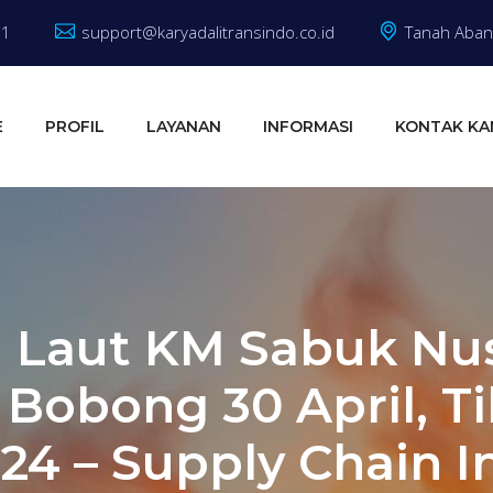
81
support@karyadalitransindo.co.id
Tanah Abang
E
PROFIL
LAYANAN
INFORMASI
KONTAK KA
l Laut KM Sabuk Nus
 Bobong 30 April, Ti
24 – Supply Chain 