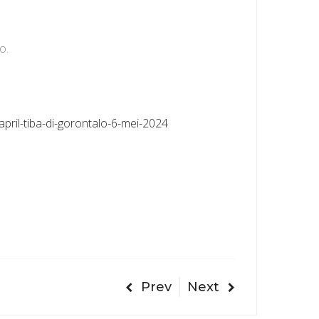
o.
pril-tiba-di-gorontalo-6-mei-2024
Prev
Next