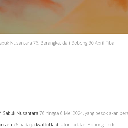
abuk Nusantara 76, Berangkat dari Bobong 30 April, Tiba
 Sabuk Nusantara
76 hingga 6 Mei 2024, yang besok akan ber
ntara
76 pada
jadwal tol laut
kali ini adalah Bobong-Lede.