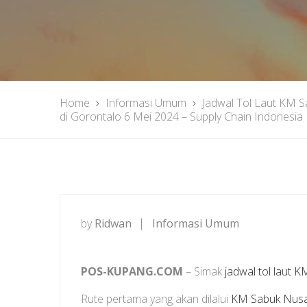
Home
Informasi Umum
Jadwal Tol Laut KM S
di Gorontalo 6 Mei 2024 – Supply Chain Indonesia
by
Ridwan
Informasi Umum
POS-KUPANG.COM
– Simak
jadwal tol laut
KM
Rute pertama yang akan dilalui
KM Sabuk Nusa