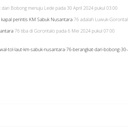
 dari Bobong menuju Lede pada 30 April 2024 pukul 03.00.
i
kapal perintis
KM Sabuk Nusantara
76 adalah Luwuk-Gorontal
antara
76 tiba di Gorontalo pada 6 Mei 2024 pukul 07.00.
wal-tol-laut-km-sabuk-nusantara-76-berangkat-dari-bobong-30-a