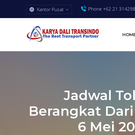
Phone +62 21 31429
Kantor Pusat
HOM
Jadwal To
Berangkat Dari
6 Mei 20