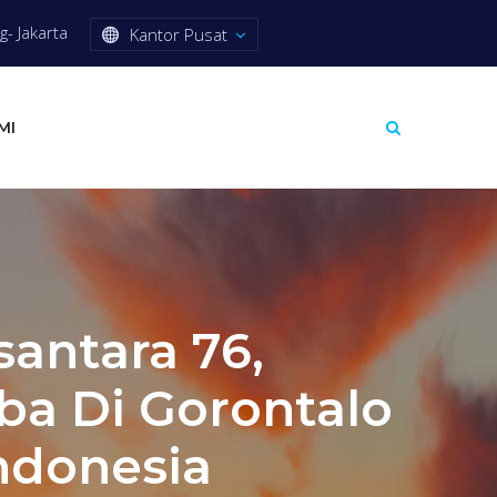
- Jakarta
Kantor Pusat
MI
antara 76,
ba Di Gorontalo
Indonesia