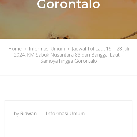
Gorontalo
Home
Informasi Umum
Jadwal Tol Laut 19 – 28 Juli
2024, KM Sabuk Nusantara 83 dari Banggai Laut –
Samoya hingga Gorontalo
by
Ridwan
Informasi Umum