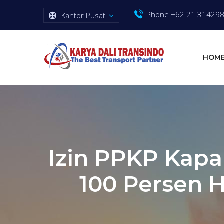
Phone +62 21 31429
Kantor Pusat
HOM
Izin PPKP Kapa
100 Persen H