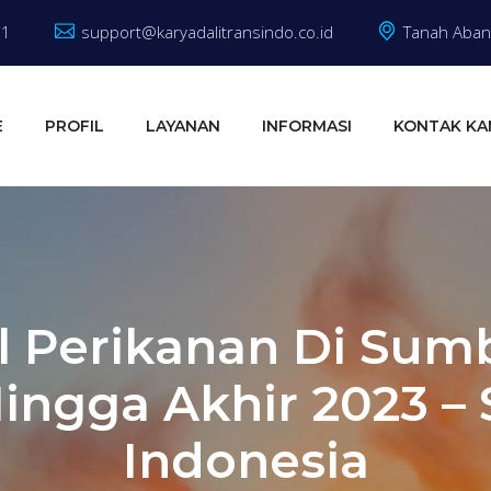
81
support@karyadalitransindo.co.id
Tanah Abang
E
PROFIL
LAYANAN
INFORMASI
KONTAK KA
l Perikanan Di Sum
ingga Akhir 2023 –
Indonesia