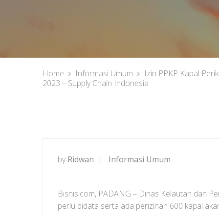
Home
Informasi Umum
Izin PPKP Kapal Peri
2023 – Supply Chain Indonesia
by
Ridwan
Informasi Umum
Bisnis.com, PADANG – Dinas Kelautan dan Per
perlu didata serta ada perizinan 600 kapal akan