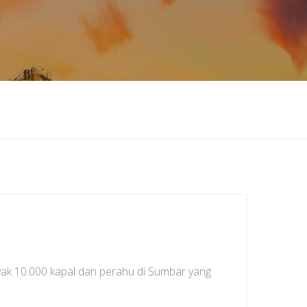
ak 10.000 kapal dan perahu di Sumbar yang