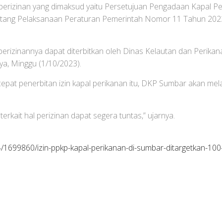
erizinan yang dimaksud yaitu Persetujuan Pengadaan Kapal Pe
ang Pelaksanaan Peraturan Pemerintah Nomor 11 Tahun 2023
p perizinannya dapat diterbitkan oleh Dinas Kelautan dan Perik
ya, Minggu (1/10/2023).
epat penerbitan izin kapal perikanan itu, DKP Sumbar akan m
rkait hal perizinan dapat segera tuntas,” ujarnya.
/1699860/izin-ppkp-kapal-perikanan-di-sumbar-ditargetkan-100