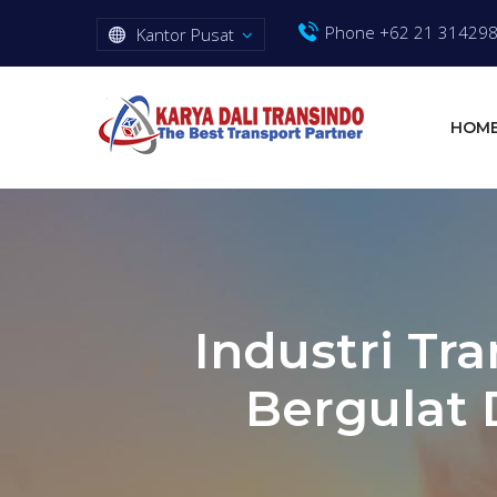
Phone +62 21 31429
Kantor Pusat
HOM
Industri Tr
Bergulat 