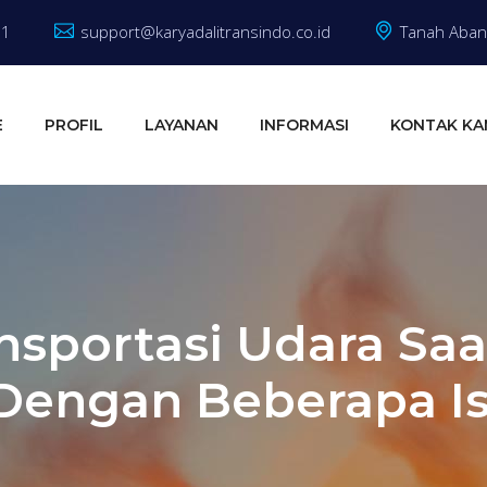
81
support@karyadalitransindo.co.id
Tanah Abang
E
PROFIL
LAYANAN
INFORMASI
KONTAK KA
ansportasi Udara Saa
Dengan Beberapa I