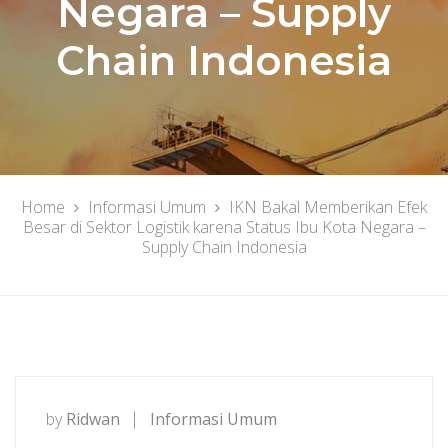
Negara – Supply
Chain Indonesia
Home
Informasi Umum
IKN Bakal Memberikan Efek
Besar di Sektor Logistik karena Status Ibu Kota Negara –
Supply Chain Indonesia
by
Ridwan
Informasi Umum