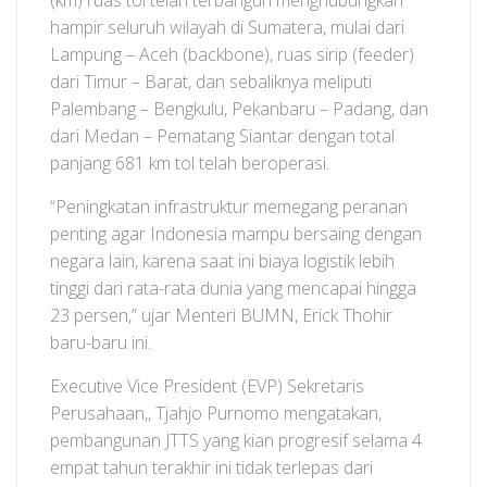
(km) ruas tol telah terbangun menghubungkan
hampir seluruh wilayah di Sumatera, mulai dari
Lampung – Aceh (backbone), ruas sirip (feeder)
dari Timur – Barat, dan sebaliknya meliputi
Palembang – Bengkulu, Pekanbaru – Padang, dan
dari Medan – Pematang Siantar dengan total
panjang 681 km tol telah beroperasi.
“Peningkatan infrastruktur memegang peranan
penting agar Indonesia mampu bersaing dengan
negara lain, karena saat ini biaya logistik lebih
tinggi dari rata-rata dunia yang mencapai hingga
23 persen,” ujar Menteri BUMN, Erick Thohir
baru-baru ini.
Executive Vice President (EVP) Sekretaris
Perusahaan,, Tjahjo Purnomo mengatakan,
pembangunan JTTS yang kian progresif selama 4
empat tahun terakhir ini tidak terlepas dari