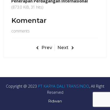
Penerapan Perdagangan Internasional
(873.0 KiB, 31 hits)
Komentar
comments
Prev
Next
Copyright @ 2023
PT KARYA DALI TRANSINDO
, All Right
Reserved
Ridwan