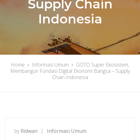
Supply Chain
Indonesia
Home
Informasi Umum
GOTO Super Ekosistem,
Membangun Fondasi Digital Ekonomi Bangsa – Supply
Chain Indonesia
by
Ridwan
Informasi Umum