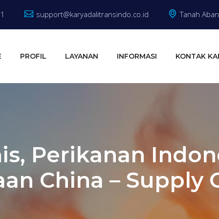
81
support@karyadalitransindo.co.id
Tanah Abang
E
PROFIL
LAYANAN
INFORMASI
KONTAK KA
nis, Perikanan Indo
an China – Supply C