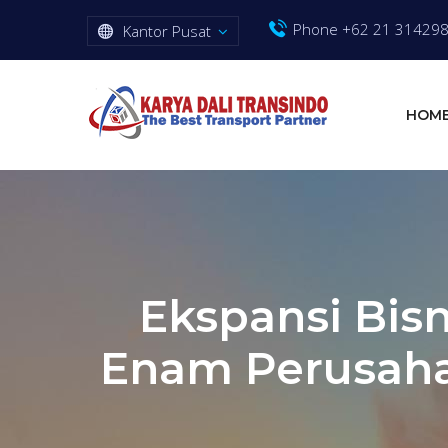
Phone +62 21 31429
Kantor Pusat
HOM
Ekspansi Bis
Enam Perusaha