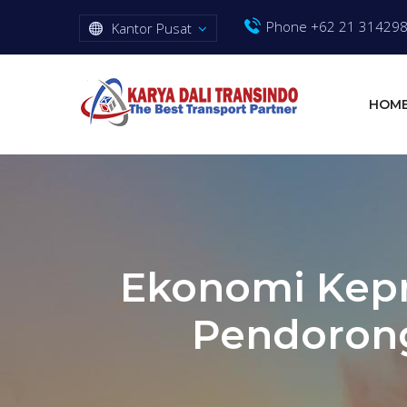
Phone +62 21 31429
Kantor Pusat
HOM
Ekonomi Kepr
Pendorong