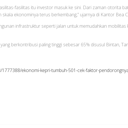
ilitas-fasilitas itu investor masuk ke sini. Dari zaman otorita
an skala ekonominya terus berkembang,” ujarnya di Kantor Bea 
nan infrastruktur seperti jalan untuk memudahkan mobilitas k
h yang berkontribusi paling tinggi sebesar 65% disusul Bintan, T
33/1777388/ekonomi-kepri-tumbuh-501-cek-faktor-pendorongny