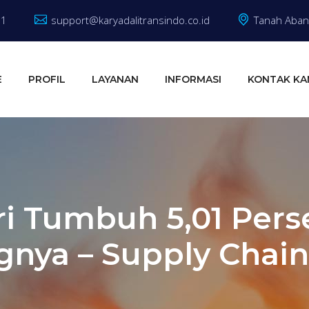
81
support@karyadalitransindo.co.id
Tanah Abang
E
PROFIL
LAYANAN
INFORMASI
KONTAK KA
i Tumbuh 5,01 Perse
nya – Supply Chain