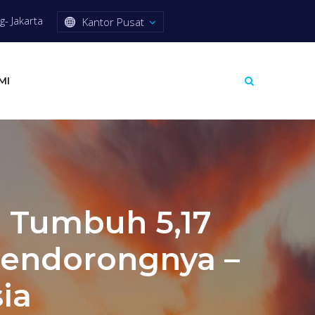
- Jakarta
Kantor Pusat
MI
n Tumbuh 5,17
 Pendorongnya –
ia