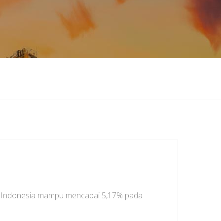
i Indonesia mampu mencapai 5,17% pada