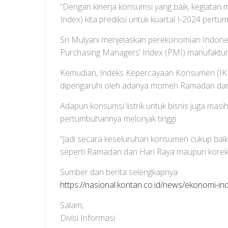
“Dengan kinerja konsumsi yang baik, kegiatan m
Index) kita prediksi untuk kuartal I-2024 pert
Sri Mulyani menjelaskan perekonomian Indone
Purchasing Managers’ Index (PMI) manufaktur 
Kemudian, Indeks Kepercayaan Konsumen (IKK) j
dipengaruhi oleh adanya momen Ramadan dan
Adapun konsumsi listrik untuk bisnis juga mas
pertumbuhannya melonjak tinggi.
“Jadi secara keseluruhan konsumen cukup bai
seperti Ramadan dan Hari Raya maupun koreksi 
Sumber dan berita selengkapnya:
https://nasional.kontan.co.id/news/ekonomi-in
Salam,
Divisi Informasi