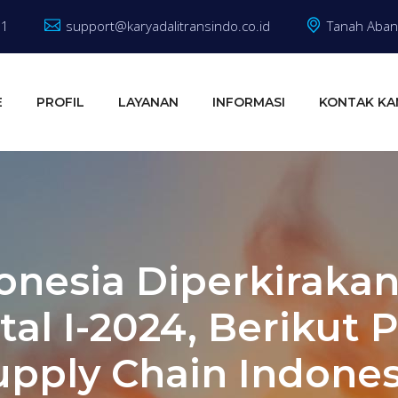
81
support@karyadalitransindo.co.id
Tanah Abang
E
PROFIL
LAYANAN
INFORMASI
KONTAK KA
nesia Diperkiraka
tal I-2024, Berikut
upply Chain Indones