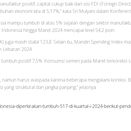
anufaktur positif, capital cukup baik dari sisi FDI (Foreign Di
umbuhan ekonomi kita di 5,17%,” kata Sri Mulyani dalam Konferen
sia mampu tumbuh di atas 5% sejalan dengan sektor manufaktur
Indonesia hingga Maret 2024 mencapai level 54,2 poin.
uga masih stabil 123,8. Selain itu, Mandiri Spending Index masi
 Lebaran 2024.
ih tumbuh positif 7,5%. Konsumsi semen pada Maret terkoreksi s
k, namun harus waspada karena beberapa mengalami koreksi. Ba
yang struktural dan jangka panjang,” jelasnya.
donesia-diperkirakan-tumbuh-517-di-kuartal-i-2024-berikut-pen