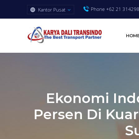
Phone +62 21 31429
Kantor Pusat
HOM
Ekonomi Indo
Persen Di Kuar
S