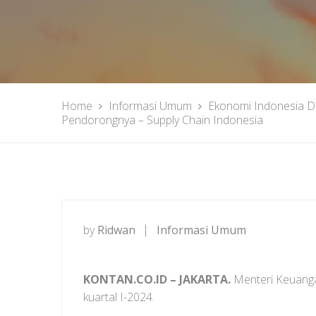
Home
Informasi Umum
Ekonomi Indonesia Di
Pendorongnya – Supply Chain Indonesia
by
Ridwan
Informasi Umum
KONTAN.CO.ID –
JAKARTA.
Menteri Keuanga
kuartal I-2024.