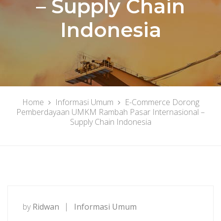
– Supply Chain
Indonesia
Home
Informasi Umum
E-Commerce Dorong
Pemberdayaan UMKM Rambah Pasar Internasional –
Supply Chain Indonesia
by
Ridwan
Informasi Umum