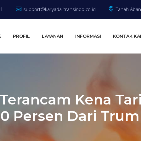
81
support@karyadalitransindo.co.id
Tanah Abang
E
PROFIL
LAYANAN
INFORMASI
KONTAK KA
 Terancam Kena Tar
0 Persen Dari Tru