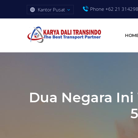
Phone +62 21 31429
Kantor Pusat
HOM
Dua Negara Ini
5