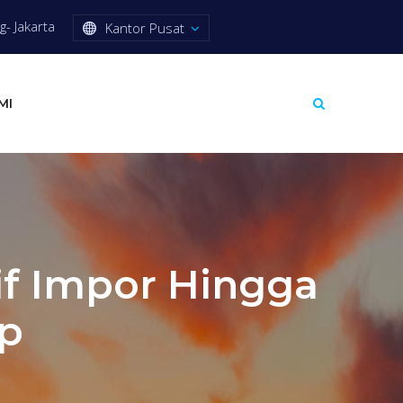
- Jakarta
Kantor Pusat
MI
if Impor Hingga
mp