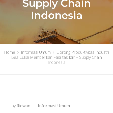
Supply Chain
Indonesia
Home
Informasi Umum
Dorong Produktivitas Industri
Bea Cukai Memberikan Fasilitas Izin – Supply Chain
Indonesia
by
Ridwan
Informasi Umum